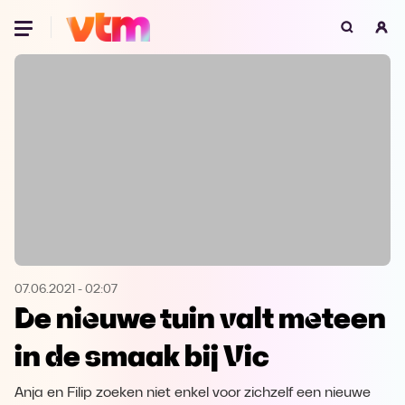
Oeps, browser niet ondersteund
Voor je onze programma's gaat ontdekken,
best je browser updaten of hieronder één
van de ondersteunde browsers
downloaden.
Google Chrome
Download
Firefox
Download
Safari
Download
07.06.2021
-
02:07
De nieuwe tuin valt meteen
Microsoft Edge
Download
in de smaak bij Vic
Opera
Download
Anja en Filip zoeken niet enkel voor zichzelf een nieuwe