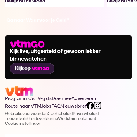
Bekijk nu de video
Bekijk nu de 
Ga naar Waar voor je Geld?
Kijk live, uitgesteld of gewoon lekker
bingewatchen
Kijk op
Programma's
TV-gids
Doe mee
Adverteren
Route naar VTM
Jobs
FAQ
Nieuwsbrief
Gebruiksvoorwaarden
Cookiebeleid
Privacybeleid
Toegankelijkheidsverklaring
Wedstrijdreglement
Cookie instellingen