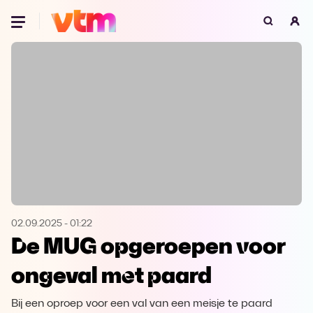
Oeps, browser niet ondersteund
Voor je onze programma's gaat ontdekken,
best je browser updaten of hieronder één
van de ondersteunde browsers
downloaden.
Google Chrome
Download
Firefox
Download
Safari
Download
02.09.2025
-
01:22
De MUG opgeroepen voor
Microsoft Edge
Download
ongeval met paard
Opera
Download
Bij een oproep voor een val van een meisje te paard