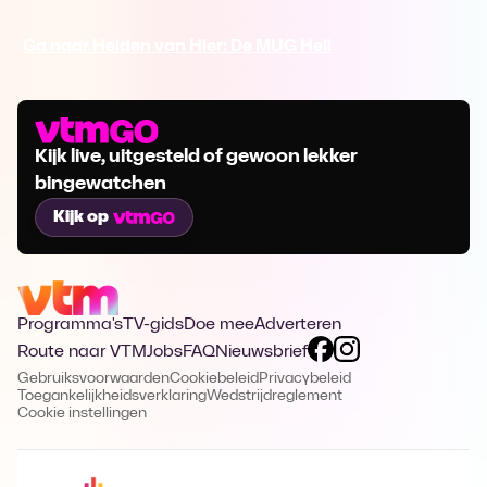
Ga naar Helden van Hier: De MUG Heli
Kijk live, uitgesteld of gewoon lekker
bingewatchen
Kijk op
Programma's
TV-gids
Doe mee
Adverteren
Route naar VTM
Jobs
FAQ
Nieuwsbrief
Gebruiksvoorwaarden
Cookiebeleid
Privacybeleid
Toegankelijkheidsverklaring
Wedstrijdreglement
Cookie instellingen