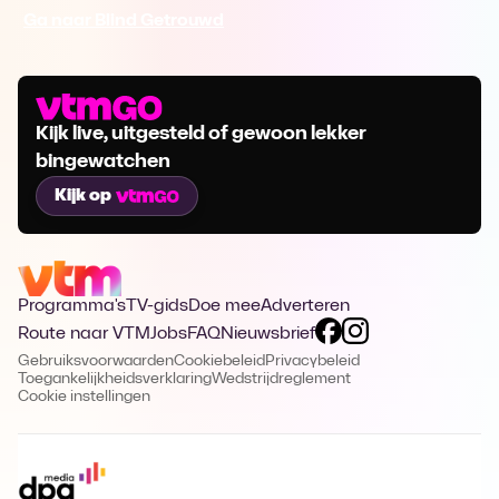
Ga naar Blind Getrouwd
Kijk live, uitgesteld of gewoon lekker
bingewatchen
Kijk op
Programma's
TV-gids
Doe mee
Adverteren
Route naar VTM
Jobs
FAQ
Nieuwsbrief
Gebruiksvoorwaarden
Cookiebeleid
Privacybeleid
Toegankelijkheidsverklaring
Wedstrijdreglement
Cookie instellingen