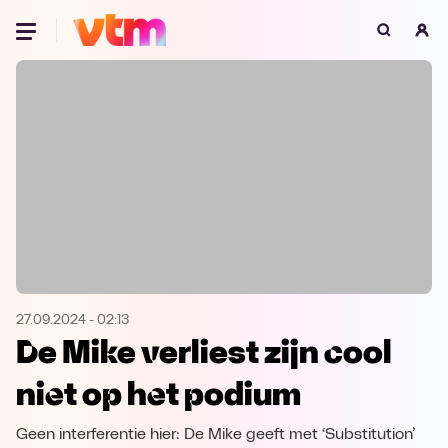
Oeps, browser niet ondersteund
Voor je onze programma's gaat ontdekken,
best je browser updaten of hieronder één
van de ondersteunde browsers
downloaden.
Google Chrome
Download
Firefox
Download
Safari
Download
27.09.2024
-
02:13
De Mike verliest zijn cool
Microsoft Edge
Download
niet op het podium
Opera
Download
Geen interferentie hier: De Mike geeft met ‘Substitution’