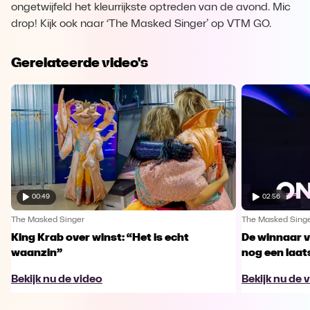
ongetwijfeld het kleurrijkste optreden van de avond. Mic
drop! Kijk ook naar ‘The Masked Singer’ op VTM GO.
Gerelateerde video's
00:49
02:56
The Masked Singer
The Masked Sing
King Krab over winst: “Het is echt
De winnaar 
waanzin”
nog een laa
Bekijk nu de video
Bekijk nu de 