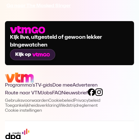
Ga naar The Masked Singer
Kijk live, uitgesteld of gewoon lekker
bingewatchen
Kijk op
Programma's
TV-gids
Doe mee
Adverteren
Route naar VTM
Jobs
FAQ
Nieuwsbrief
Gebruiksvoorwaarden
Cookiebeleid
Privacybeleid
Toegankelijkheidsverklaring
Wedstrijdreglement
Cookie instellingen