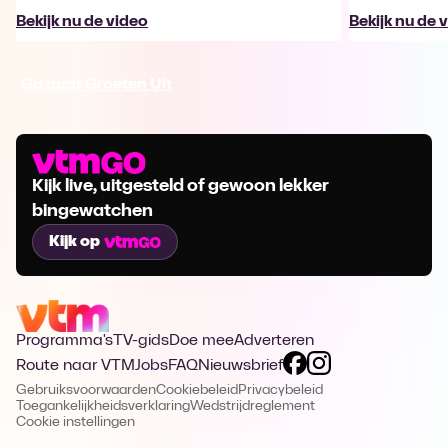
Bekijk nu de video
Bekijk nu de 
Ga naar Groeten Uit
Kijk live, uitgesteld of gewoon lekker
bingewatchen
Kijk op
Programma's
TV-gids
Doe mee
Adverteren
Route naar VTM
Jobs
FAQ
Nieuwsbrief
Gebruiksvoorwaarden
Cookiebeleid
Privacybeleid
Toegankelijkheidsverklaring
Wedstrijdreglement
Cookie instellingen