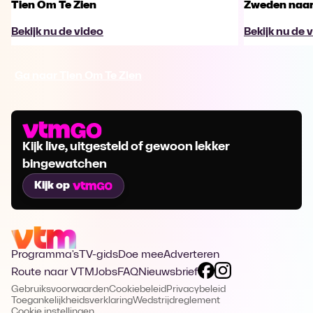
Tien Om Te Zien
Zweden naar 
Bekijk nu de video
Bekijk nu de 
Ga naar Tien Om Te Zien
Kijk live, uitgesteld of gewoon lekker
bingewatchen
Kijk op
Programma's
TV-gids
Doe mee
Adverteren
Route naar VTM
Jobs
FAQ
Nieuwsbrief
Gebruiksvoorwaarden
Cookiebeleid
Privacybeleid
Toegankelijkheidsverklaring
Wedstrijdreglement
Cookie instellingen