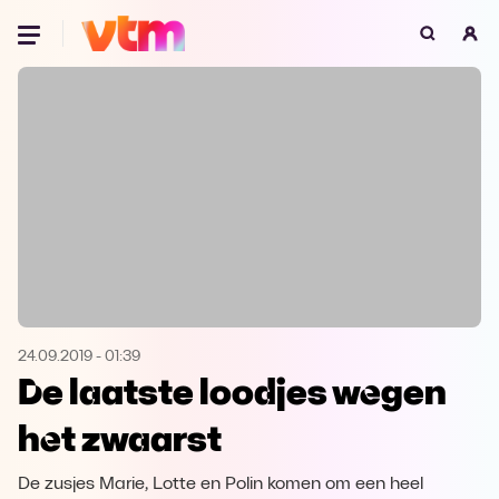
Oeps, browser niet ondersteund
Voor je onze programma's gaat ontdekken,
best je browser updaten of hieronder één
van de ondersteunde browsers
downloaden.
Google Chrome
Download
Firefox
Download
Safari
Download
24.09.2019
-
01:39
De laatste loodjes wegen
Microsoft Edge
Download
het zwaarst
Opera
Download
De zusjes Marie, Lotte en Polin komen om een heel