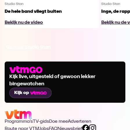
Studio Stan
Studio Stan
De hele band vliegt buiten
Inge, de rap
Bekijk nu de video
Bekijk nu de 
Ga naar Studio Stan
Kijk live, uitgesteld of gewoon lekker
bingewatchen
Kijk op
Programma's
TV-gids
Doe mee
Adverteren
Route naar VTM
Jobs
FAQ
Nieuwsbrief