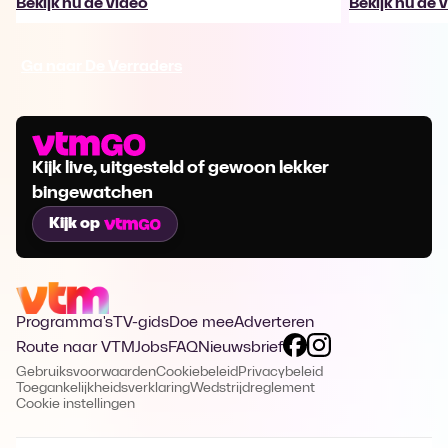
Bekijk nu de video
Bekijk nu de 
Ga naar De Verraders
Kijk live, uitgesteld of gewoon lekker
bingewatchen
Kijk op
Programma's
TV-gids
Doe mee
Adverteren
Route naar VTM
Jobs
FAQ
Nieuwsbrief
Gebruiksvoorwaarden
Cookiebeleid
Privacybeleid
Toegankelijkheidsverklaring
Wedstrijdreglement
Cookie instellingen