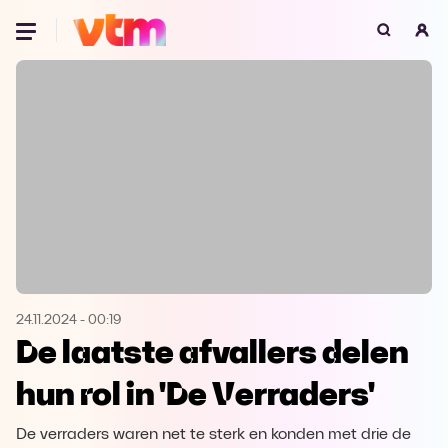
Oeps, browser niet ondersteund
Voor je onze programma's gaat ontdekken,
best je browser updaten of hieronder één
van de ondersteunde browsers
downloaden.
Google Chrome
Download
Firefox
Download
Safari
Download
24.11.2024
-
00:19
De laatste afvallers delen
Microsoft Edge
Download
hun rol in 'De Verraders'
Opera
Download
De verraders waren net te sterk en konden met drie de