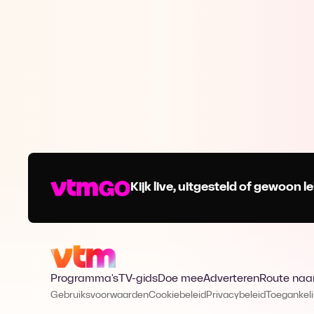
Kijk live, uitgesteld of gewoon
Programma's
TV-gids
Doe mee
Adverteren
Route naa
Gebruiksvoorwaarden
Cookiebeleid
Privacybeleid
Toegankeli