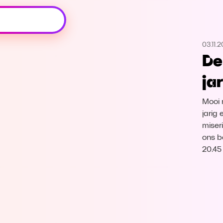
Oeps, browser niet ondersteund
03.11.
Voor je onze programma's gaat ontdekken,
De
best je browser updaten of hieronder één
van de ondersteunde browsers
ja
downloaden.
Mooi 
Google Chrome
Download
jarig
miseri
Firefox
Download
ons b
20.45
Safari
Download
Microsoft Edge
Download
Opera
Download