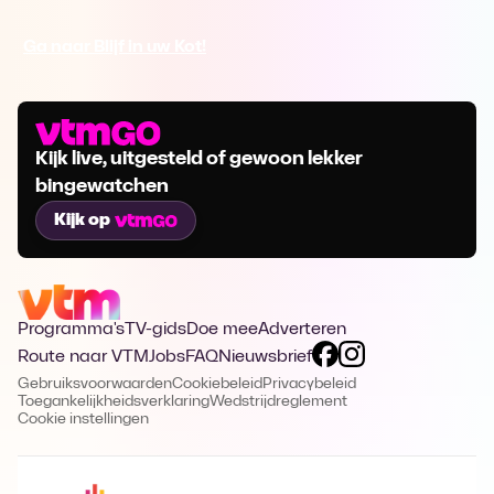
Ga naar Blijf in uw Kot!
Kijk live, uitgesteld of gewoon lekker
bingewatchen
Kijk op
Programma's
TV-gids
Doe mee
Adverteren
Route naar VTM
Jobs
FAQ
Nieuwsbrief
Gebruiksvoorwaarden
Cookiebeleid
Privacybeleid
Toegankelijkheidsverklaring
Wedstrijdreglement
Cookie instellingen