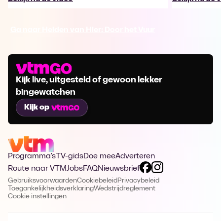
Ga naar Helden van Hier: Door het Vuur
Kijk live, uitgesteld of gewoon lekker
bingewatchen
Kijk op
Programma's
TV-gids
Doe mee
Adverteren
Route naar VTM
Jobs
FAQ
Nieuwsbrief
Gebruiksvoorwaarden
Cookiebeleid
Privacybeleid
Toegankelijkheidsverklaring
Wedstrijdreglement
Cookie instellingen