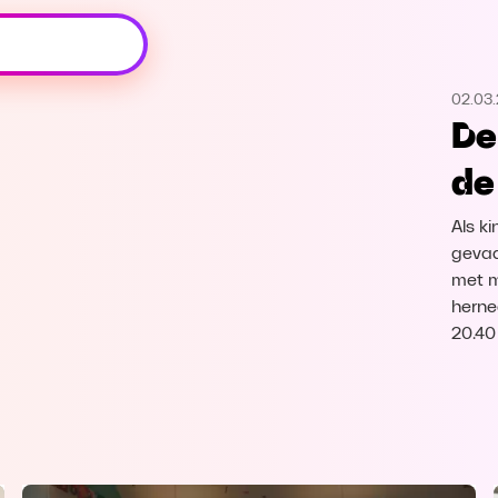
Oeps, browser niet ondersteund
02.03.
Voor je onze programma's gaat ontdekken,
De
best je browser updaten of hieronder één
van de ondersteunde browsers
de
downloaden.
Als k
Google Chrome
Download
gevaar
met m
Firefox
Download
herne
20.40
Safari
Download
Microsoft Edge
Download
Opera
Download