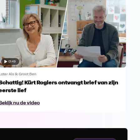
01:49
Later Als Ik Groot Ben
Later
Schattig! Kürt Rogiers ontvangt brief van zijn
Maa
eerste lief
Kür
Bekijk nu de video
Bek