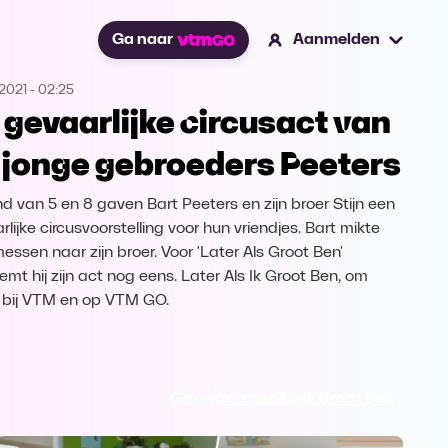
Ga naar
Aanmelden
2021
-
02:25
 gevaarlijke circusact van
 jonge gebroeders Peeters
ind van 5 en 8 gaven Bart Peeters en zijn broer Stijn een
lijke circusvoorstelling voor hun vriendjes. Bart mikte
essen naar zijn broer. Voor 'Later Als Groot Ben'
emt hij zijn act nog eens. Later Als Ik Groot Ben, om
 bij VTM en op VTM GO.
Ga naar Later Als Ik Groot Ben