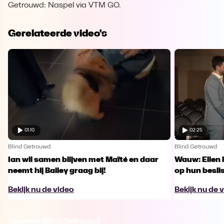
Getrouwd: Naspel via VTM GO.
Gerelateerde video's
01:10
02:25
Blind Getrouwd
Blind Getrouwd
Ian wil samen blijven met Maïté en daar
Wauw: Ellen 
neemt hij Bailey graag bij!
op hun besl
Bekijk nu de video
Bekijk nu de 
Ga naar Blind Getrouwd