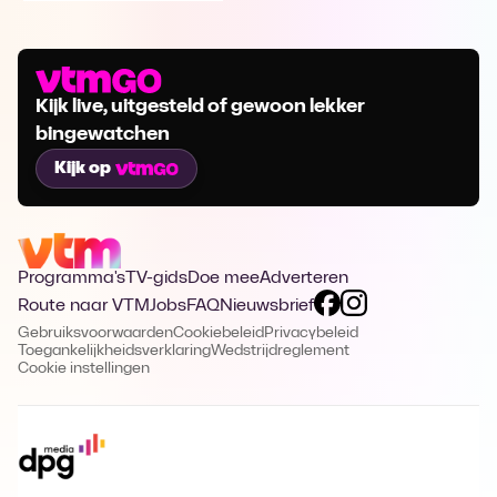
Kijk live, uitgesteld of gewoon lekker
bingewatchen
Kijk op
Programma's
TV-gids
Doe mee
Adverteren
Route naar VTM
Jobs
FAQ
Nieuwsbrief
Gebruiksvoorwaarden
Cookiebeleid
Privacybeleid
Toegankelijkheidsverklaring
Wedstrijdreglement
Cookie instellingen