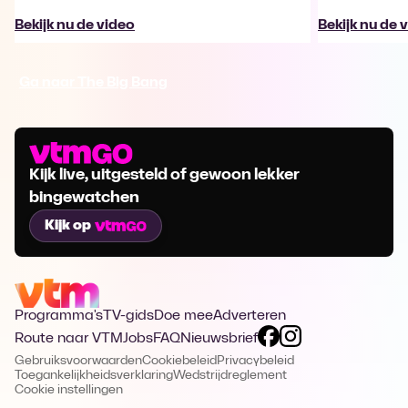
Bekijk nu de video
Bekijk nu de 
Ga naar The Big Bang
Kijk live, uitgesteld of gewoon lekker
bingewatchen
Kijk op
Programma's
TV-gids
Doe mee
Adverteren
Route naar VTM
Jobs
FAQ
Nieuwsbrief
Gebruiksvoorwaarden
Cookiebeleid
Privacybeleid
Toegankelijkheidsverklaring
Wedstrijdreglement
Cookie instellingen