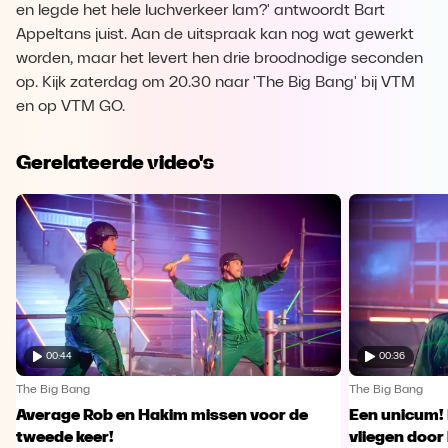
en legde het hele luchverkeer lam?' antwoordt Bart
Appeltans juist. Aan de uitspraak kan nog wat gewerkt
worden, maar het levert hen drie broodnodige seconden
op. Kijk zaterdag om 20.30 naar 'The Big Bang' bij VTM
en op VTM GO.
Gerelateerde video's
00:44
00:36
The Big Bang
The Big Bang
Average Rob en Hakim missen voor de
Een unicum!
tweede keer!
vliegen door 