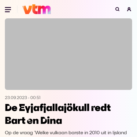
Oeps, browser niet ondersteund
Voor je onze programma's gaat ontdekken,
best je browser updaten of hieronder één
van de ondersteunde browsers
downloaden.
Google Chrome
Download
Firefox
Download
Safari
Download
23.09.2023
-
00:51
De Eyjafjallajökull redt
Microsoft Edge
Download
Bart en Dina
Opera
Download
Op de vraag 'Welke vulkaan barste in 2010 uit in Ijsland