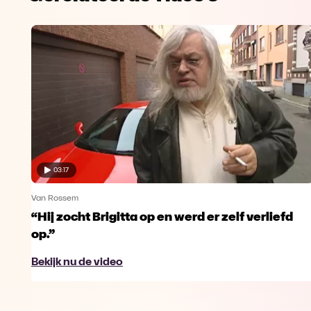
03:17
Van Rossem
“Hij zocht Brigitta op en werd er zelf verliefd
op.”
Bekijk nu de video