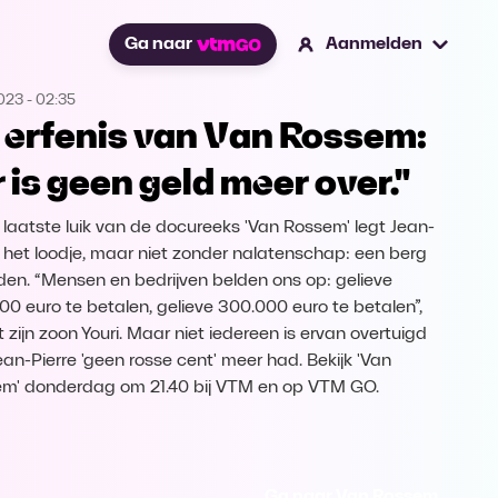
Ga naar
Aanmelden
2023
-
02:35
 erfenis van Van Rossem:
r is geen geld meer over."
t laatste luik van de docureeks 'Van Rossem' legt Jean-
e het loodje, maar niet zonder nalatenschap: een berg
den. “Mensen en bedrijven belden ons op: gelieve
00 euro te betalen, gelieve 300.000 euro te betalen”,
t zijn zoon Youri. Maar niet iedereen is ervan overtuigd
ean-Pierre 'geen rosse cent' meer had. Bekijk 'Van
m' donderdag om 21.40 bij VTM en op VTM GO.
Ga naar Van Rossem