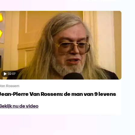
02:07
Van Rossem
Van 
Jean-Pierre Van Rossem: de man van 9 levens
Ont
Bekijk nu de video
Bek