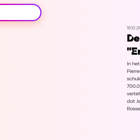
Oeps, browser niet ondersteund
18.10.
Voor je onze programma's gaat ontdekken,
De
best je browser updaten of hieronder één
van de ondersteunde browsers
"E
downloaden.
In he
Google Chrome
Download
Pierr
schul
Firefox
Download
700.0
vertel
Safari
Download
dat J
Rosse
Microsoft Edge
Download
Opera
Download