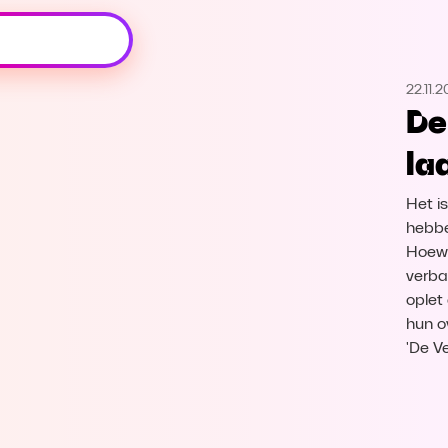
Oeps, browser niet ondersteund
22.11.
Voor je onze programma's gaat ontdekken,
De
best je browser updaten of hieronder één
van de ondersteunde browsers
la
downloaden.
Het i
Google Chrome
Download
hebbe
Hoewe
Firefox
Download
verba
oplet
Safari
Download
hun o
'De V
Microsoft Edge
Download
Opera
Download