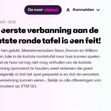
Ga naar
Aanmelden
2024
-
02:16
 eerste verbanning aan de
atste ronde tafel is een feit!
s hen gelukt. Meesterverraders Sean, Roman en William
n Julie in de laatste rondetafel naar huis kunnen spelen.
l ze haar rol nog niet mag onthullen om de laatste
nning spannend te houden, weet iedereen die goed
 eigenlijk al dat het spel gespeeld is en dat de verraders
verwinning kunnen vieren... Bekijk nu alle afleveringen van
erraders' op VTM GO.
Ga naar De Verraders