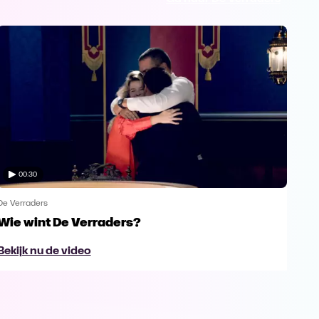
00:30
De Verraders
De V
Wie wint De Verraders?
Yan
Bekijk nu de video
Bek