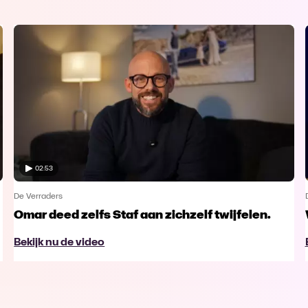
02:53
De Verraders
Omar deed zelfs Staf aan zichzelf twijfelen.
Bekijk nu de video