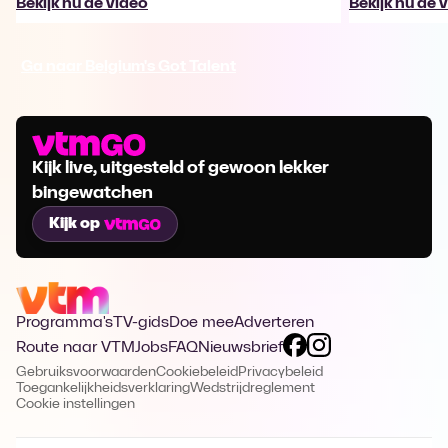
Bekijk nu de video
Bekijk nu de 
Ga naar Belgium's Got Talent
Kijk live, uitgesteld of gewoon lekker
bingewatchen
Kijk op
Programma's
TV-gids
Doe mee
Adverteren
Route naar VTM
Jobs
FAQ
Nieuwsbrief
Gebruiksvoorwaarden
Cookiebeleid
Privacybeleid
Toegankelijkheidsverklaring
Wedstrijdreglement
Cookie instellingen