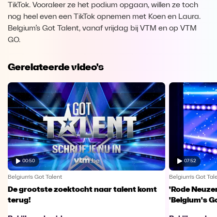
TikTok. Vooraleer ze het podium opgaan, willen ze toch
nog heel even een TikTok opnemen met Koen en Laura.
Belgium’s Got Talent, vanaf vrijdag bij VTM en op VTM
GO.
Gerelateerde video's
00:50
07:52
Belgium's Got Talent
Belgium's Got Tal
De grootste zoektocht naar talent komt
'Rode Neuzen
terug!
'Belgium's Go