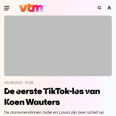
Oeps, browser niet ondersteund
Voor je onze programma's gaat ontdekken,
best je browser updaten of hieronder één
van de ondersteunde browsers
downloaden.
Google Chrome
Download
Firefox
Download
Safari
Download
03.09.2021
-
01:32
De eerste TikTok-les van
Microsoft Edge
Download
Koen Wauters
Opera
Download
De dansvriendinnen Jodie en Laura zijn zeer actief op