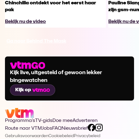
Chinchilla ontdekt voor het eerst haar
Pauline Slan
pak
zijn gsm-nu
Bekijk nu de video
Bekijk nu de 
Ga naar Behind The Mask
Kijk live, uitgesteld of gewoon lekker
bingewatchen
Kijk op
Programma's
TV-gids
Doe mee
Adverteren
Route naar VTM
Jobs
FAQ
Nieuwsbrief
Gebruiksvoorwaarden
Cookiebeleid
Privacybeleid