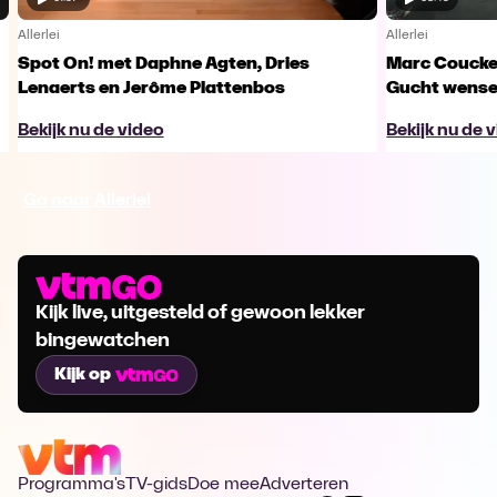
Allerlei
Allerlei
Spot On! met Daphne Agten, Dries
Marc Coucke
Lenaerts en Jerôme Plattenbos
Gucht wensen
Bekijk nu de video
Bekijk nu de 
Ga naar Allerlei
Kijk live, uitgesteld of gewoon lekker
bingewatchen
Kijk op
Programma's
TV-gids
Doe mee
Adverteren