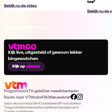
toe"
Bekijk nu de video
Bekijk nu de 
Ga naar Winter Vol Liefde
Kijk live, uitgesteld of gewoon lekker
bingewatchen
Kijk op
Programma's
TV-gids
Doe mee
Adverteren
Route naar VTM
Jobs
FAQ
Nieuwsbrief
Gebruiksvoorwaarden
Cookiebeleid
Privacybeleid
Toegankelijkheidsverklaring
Wedstrijdreglement
Cookie instellingen