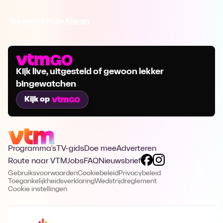
Ga naar Uit de Kleren
Kijk live, uitgesteld of gewoon lekker
bingewatchen
Kijk op
Programma's
TV-gids
Doe mee
Adverteren
Route naar VTM
Jobs
FAQ
Nieuwsbrief
Gebruiksvoorwaarden
Cookiebeleid
Privacybeleid
Toegankelijkheidsverklaring
Wedstrijdreglement
Cookie instellingen