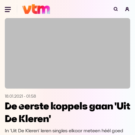
Oeps, browser niet ondersteund
Voor je onze programma's gaat ontdekken,
best je browser updaten of hieronder één
van de ondersteunde browsers
downloaden.
Google Chrome
Download
Firefox
Download
Safari
Download
18.01.2021
-
01:58
De eerste koppels gaan 'Uit
Microsoft Edge
Download
De Kleren'
Opera
Download
In 'Uit De Kleren' leren singles elkaar meteen héél goed