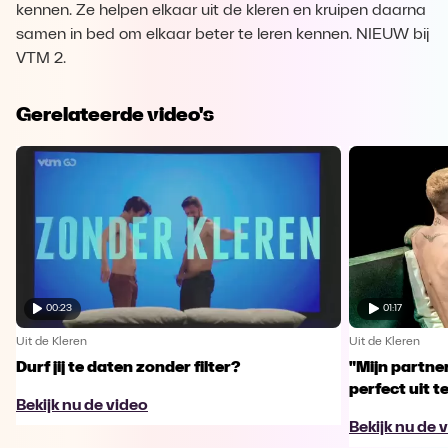
kennen. Ze helpen elkaar uit de kleren en kruipen daarna
samen in bed om elkaar beter te leren kennen. NIEUW bij
VTM 2.
Gerelateerde video's
00:23
01:17
Uit de Kleren
Uit de Kleren
Durf jij te daten zonder filter?
"Mijn partner
perfect uit t
Bekijk nu de video
Bekijk nu de 