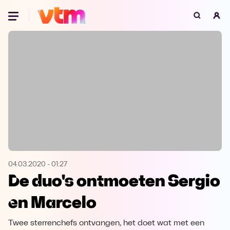
Oeps, browser niet ondersteund
Voor je onze programma's gaat ontdekken,
best je browser updaten of hieronder één
van de ondersteunde browsers
downloaden.
Google Chrome
Download
Firefox
Download
Safari
Download
04.03.2020
-
01:27
De duo's ontmoeten Sergio
Microsoft Edge
Download
en Marcelo
Opera
Download
Twee sterrenchefs ontvangen, het doet wat met een