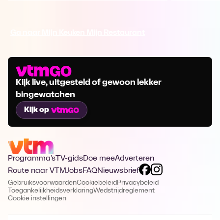
Ga naar Mijn Keuken Mijn Restaurant
Kijk live, uitgesteld of gewoon lekker
bingewatchen
Kijk op
Programma's
TV-gids
Doe mee
Adverteren
Route naar VTM
Jobs
FAQ
Nieuwsbrief
Gebruiksvoorwaarden
Cookiebeleid
Privacybeleid
Toegankelijkheidsverklaring
Wedstrijdreglement
Cookie instellingen