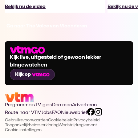
Bekijk nu de video
Bekijk nu de 
Ga naar The Voice van Vlaanderen
Kijk live, uitgesteld of gewoon lekker
bingewatchen
Kijk op
Programma's
TV-gids
Doe mee
Adverteren
Route naar VTM
Jobs
FAQ
Nieuwsbrief
Gebruiksvoorwaarden
Cookiebeleid
Privacybeleid
Toegankelijkheidsverklaring
Wedstrijdreglement
Cookie instellingen