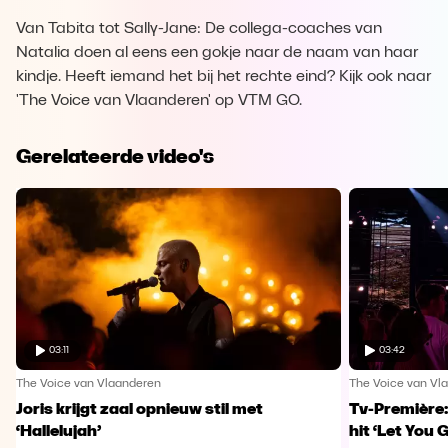
Van Tabita tot Sally-Jane: De collega-coaches van
Natalia doen al eens een gokje naar de naam van haar
kindje. Heeft iemand het bij het rechte eind? Kijk ook naar
'The Voice van Vlaanderen' op VTM GO.
Gerelateerde video's
03:11
03:42
The Voice van Vlaanderen
The Voice van Vl
Joris krijgt zaal opnieuw stil met
Tv-Première:
‘Hallelujah’
hit ‘Let You 