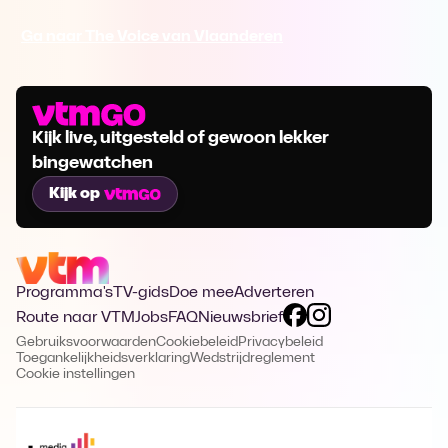
Ga naar The Voice van Vlaanderen
Kijk live, uitgesteld of gewoon lekker
bingewatchen
Kijk op
Programma's
TV-gids
Doe mee
Adverteren
Route naar VTM
Jobs
FAQ
Nieuwsbrief
Gebruiksvoorwaarden
Cookiebeleid
Privacybeleid
Toegankelijkheidsverklaring
Wedstrijdreglement
Cookie instellingen