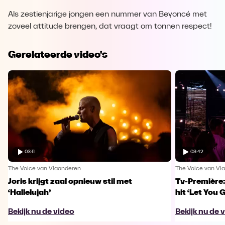
Als zestienjarige jongen een nummer van Beyoncé met
zoveel attitude brengen, dat vraagt om tonnen respect!
Gerelateerde video's
03:11
03:42
The Voice van Vlaanderen
The Voice van Vl
Joris krijgt zaal opnieuw stil met
Tv-Première:
‘Hallelujah’
hit ‘Let You 
Bekijk nu de video
Bekijk nu de 