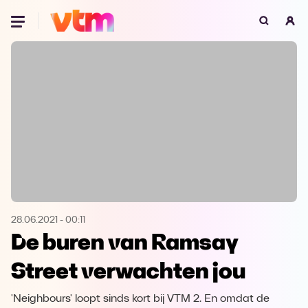
Oeps, browser niet ondersteund
Voor je onze programma's gaat ontdekken,
best je browser updaten of hieronder één
van de ondersteunde browsers
downloaden.
Google Chrome
Download
Firefox
Download
Safari
Download
28.06.2021
-
00:11
De buren van Ramsay
Microsoft Edge
Download
Street verwachten jou
Opera
Download
'Neighbours' loopt sinds kort bij VTM 2. En omdat de