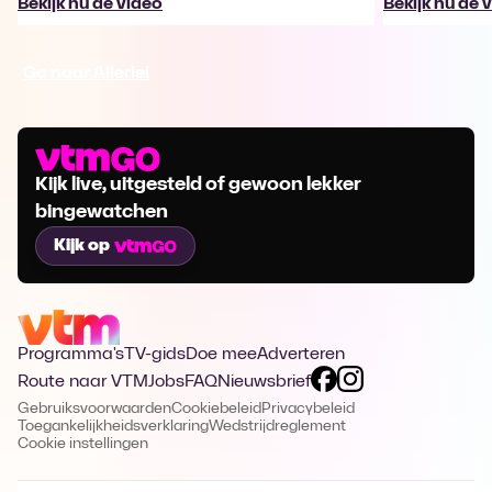
Bekijk nu de video
Bekijk nu de 
Ga naar Allerlei
Kijk live, uitgesteld of gewoon lekker
bingewatchen
Kijk op
Programma's
TV-gids
Doe mee
Adverteren
Route naar VTM
Jobs
FAQ
Nieuwsbrief
Gebruiksvoorwaarden
Cookiebeleid
Privacybeleid
Toegankelijkheidsverklaring
Wedstrijdreglement
Cookie instellingen