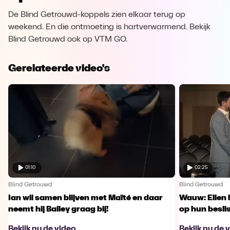
De Blind Getrouwd-koppels zien elkaar terug op
weekend. En die ontmoeting is hartverwarmend. Bekijk
Blind Getrouwd ook op VTM GO.
Gerelateerde video's
01:10
02:25
Blind Getrouwd
Blind Getrouwd
Ian wil samen blijven met Maïté en daar
Wauw: Ellen 
neemt hij Bailey graag bij!
op hun besl
Bekijk nu de video
Bekijk nu de 