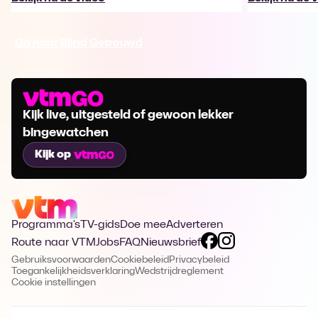
Ga naar Blind Getrouwd
Kijk live, uitgesteld of gewoon lekker
bingewatchen
Kijk op
Programma's
TV-gids
Doe mee
Adverteren
Route naar VTM
Jobs
FAQ
Nieuwsbrief
Gebruiksvoorwaarden
Cookiebeleid
Privacybeleid
Toegankelijkheidsverklaring
Wedstrijdreglement
Cookie instellingen