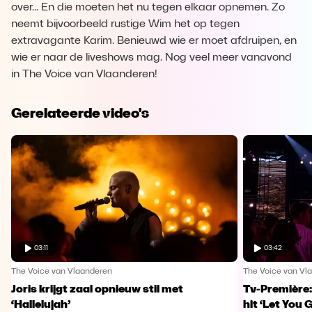
over... En die moeten het nu tegen elkaar opnemen. Zo
neemt bijvoorbeeld rustige Wim het op tegen
extravagante Karim. Benieuwd wie er moet afdruipen, en
wie er naar de liveshows mag. Nog veel meer vanavond
in The Voice van Vlaanderen!
Gerelateerde video's
03:11
03:42
The Voice van Vlaanderen
The Voice van Vl
Joris krijgt zaal opnieuw stil met
Tv-Première:
‘Hallelujah’
hit ‘Let You 