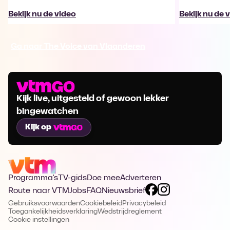
Bekijk nu de video
Bekijk nu de 
Ga naar The Voice van Vlaanderen
Kijk live, uitgesteld of gewoon lekker
bingewatchen
Kijk op
Programma's
TV-gids
Doe mee
Adverteren
Route naar VTM
Jobs
FAQ
Nieuwsbrief
Gebruiksvoorwaarden
Cookiebeleid
Privacybeleid
Toegankelijkheidsverklaring
Wedstrijdreglement
Cookie instellingen