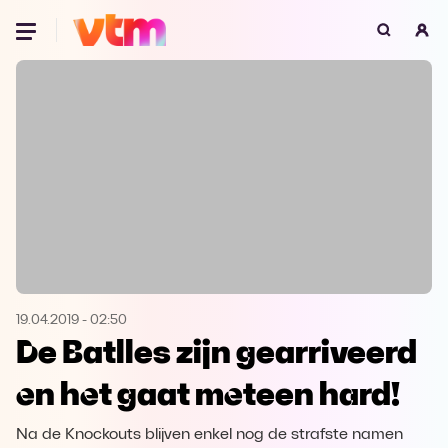
Oeps, browser niet ondersteund
Voor je onze programma's gaat ontdekken,
best je browser updaten of hieronder één
van de ondersteunde browsers
downloaden.
Google Chrome
Download
Firefox
Download
Safari
Download
19.04.2019
-
02:50
De Batlles zijn gearriveerd
Microsoft Edge
Download
en het gaat meteen hard!
Opera
Download
Na de Knockouts blijven enkel nog de strafste namen