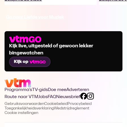
Ga naar Liefde voor Muziek
Kijk live, uitgesteld of gewoon lekker
bingewatchen
Kijk op
Programma's
TV-gids
Doe mee
Adverteren
Route naar VTM
Jobs
FAQ
Nieuwsbrief
Gebruiksvoorwaarden
Cookiebeleid
Privacybeleid
Toegankelijkheidsverklaring
Wedstrijdreglement
Cookie instellingen