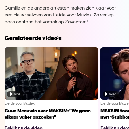
Camille en de andere artiesten maken zich klaar voor
een nieuw seizoen van Liefde voor Muziek. Zo verliep
deze ochtend het vertrek op Zaventem!
Gerelateerde video's
01:01
02:54
Liefde voor Muziek
Liefde voor Muzie
Guus Meeuwis over MAKSIM: "We gaan
MAKSIM toont
elkaar vaker opzoeken"
met ‘Stubbo
Bekijk nu de video
Bekijk nu de 