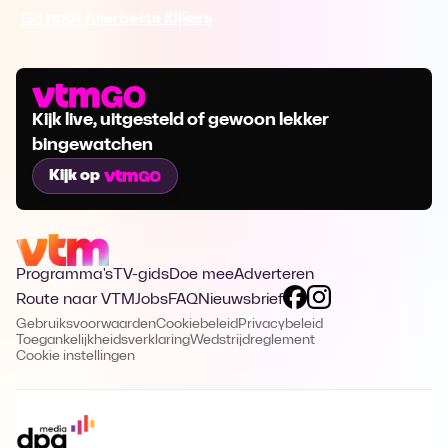
Ga naar Allerbeste Kijkers
Kijk live, uitgesteld of gewoon lekker
bingewatchen
Kijk op
Programma's
TV-gids
Doe mee
Adverteren
Route naar VTM
Jobs
FAQ
Nieuwsbrief
Gebruiksvoorwaarden
Cookiebeleid
Privacybeleid
Toegankelijkheidsverklaring
Wedstrijdreglement
Cookie instellingen