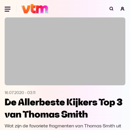
Oeps, browser niet ondersteund
Voor je onze programma's gaat ontdekken,
best je browser updaten of hieronder één
van de ondersteunde browsers
downloaden.
Google Chrome
Download
Firefox
Download
Safari
Download
16.07.2020
-
03:11
De Allerbeste Kijkers Top 3
Microsoft Edge
Download
van Thomas Smith
Opera
Download
Wat zijn de favoriete fragmenten van Thomas Smith uit