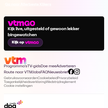
Ga naar Allerbeste Kijkers
Kijk live, uitgesteld of gewoon lekker
bingewatchen
Kijk op
Programma's
TV-gids
Doe mee
Adverteren
Route naar VTM
Jobs
FAQ
Nieuwsbrief
Gebruiksvoorwaarden
Cookiebeleid
Privacybeleid
Toegankelijkheidsverklaring
Wedstrijdreglement
Cookie instellingen