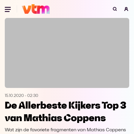
Oeps, browser niet ondersteund
Voor je onze programma's gaat ontdekken,
best je browser updaten of hieronder één
van de ondersteunde browsers
downloaden.
Google Chrome
Download
Firefox
Download
Safari
Download
15.10.2020
-
02:30
De Allerbeste Kijkers Top 3
Microsoft Edge
Download
van Mathias Coppens
Opera
Download
Wat zijn de favoriete fragmenten van Mathias Coppens