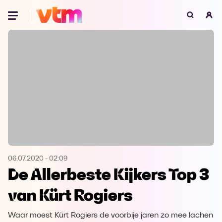
Oeps, browser niet ondersteund
Voor je onze programma's gaat ontdekken,
best je browser updaten of hieronder één
van de ondersteunde browsers
downloaden.
Google Chrome
Download
Firefox
Download
Safari
Download
06.07.2020
-
02:09
De Allerbeste Kijkers Top 3
Microsoft Edge
Download
van Kürt Rogiers
Opera
Download
Waar moest Kürt Rogiers de voorbije jaren zo mee lachen