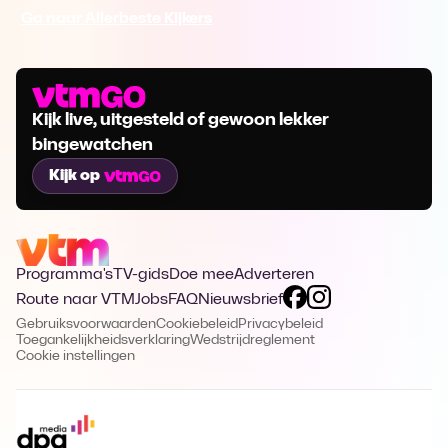
Ga naar Allerbeste Kijkers
Kijk live, uitgesteld of gewoon lekker
bingewatchen
Kijk op
Programma's
TV-gids
Doe mee
Adverteren
Route naar VTM
Jobs
FAQ
Nieuwsbrief
Gebruiksvoorwaarden
Cookiebeleid
Privacybeleid
Toegankelijkheidsverklaring
Wedstrijdreglement
Cookie instellingen