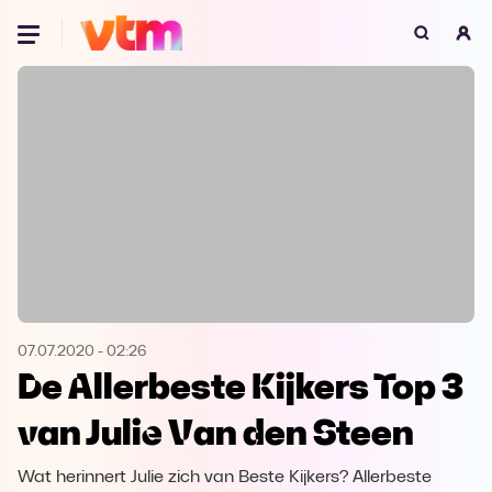
Oeps, browser niet ondersteund
Voor je onze programma's gaat ontdekken,
best je browser updaten of hieronder één
van de ondersteunde browsers
downloaden.
Google Chrome
Download
Firefox
Download
Safari
Download
07.07.2020
-
02:26
De Allerbeste Kijkers Top 3
Microsoft Edge
Download
van Julie Van den Steen
Opera
Download
Wat herinnert Julie zich van Beste Kijkers? Allerbeste