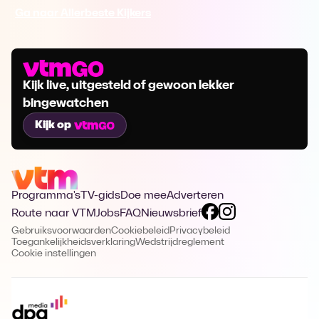
Ga naar Allerbeste Kijkers
Kijk live, uitgesteld of gewoon lekker
bingewatchen
Kijk op
Programma's
TV-gids
Doe mee
Adverteren
Route naar VTM
Jobs
FAQ
Nieuwsbrief
Gebruiksvoorwaarden
Cookiebeleid
Privacybeleid
Toegankelijkheidsverklaring
Wedstrijdreglement
Cookie instellingen