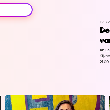
Oeps, browser niet ondersteund
15.07.
Voor je onze programma's gaat ontdekken,
De
best je browser updaten of hieronder één
van de ondersteunde browsers
va
downloaden.
An Le
Google Chrome
Download
Kijke
21.00
Firefox
Download
Safari
Download
Microsoft Edge
Download
Opera
Download