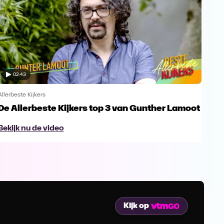
02:43
Allerbeste Kijkers
Aller
De Allerbeste Kijkers top 3 van Gunther Lamoot
De 
Va
Bekijk nu de video
Bek
Kijk op