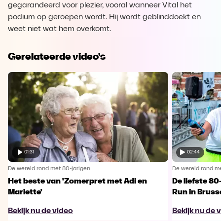
gegarandeerd voor plezier, vooral wanneer Vital het
podium op geroepen wordt. Hij wordt geblinddoekt en
weet niet wat hem overkomt.
Gerelateerde video's
01:31
02:44
De wereld rond met 80-jarigen
De wereld rond me
Het beste van 'Zomerpret met Adi en
De liefste 80
Mariette'
Run in Bruss
Bekijk nu de video
Bekijk nu de 