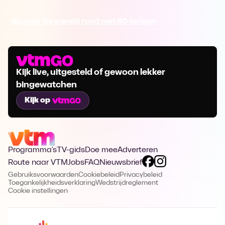
Ga naar De wereld rond met 80-jarigen
Kijk live, uitgesteld of gewoon lekker
bingewatchen
Kijk op
Programma's
TV-gids
Doe mee
Adverteren
Route naar VTM
Jobs
FAQ
Nieuwsbrief
Gebruiksvoorwaarden
Cookiebeleid
Privacybeleid
Toegankelijkheidsverklaring
Wedstrijdreglement
Cookie instellingen