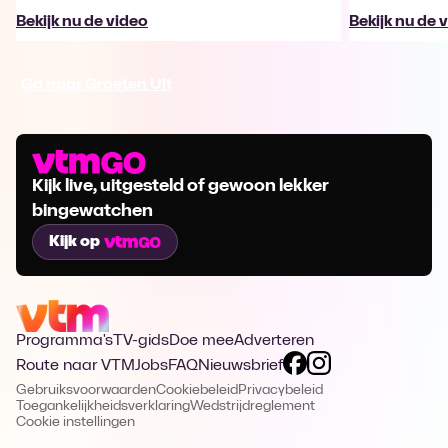
Bekijk nu de video
Bekijk nu de 
Ga naar Groeten Uit
Kijk live, uitgesteld of gewoon lekker
bingewatchen
Kijk op
Programma's
TV-gids
Doe mee
Adverteren
Route naar VTM
Jobs
FAQ
Nieuwsbrief
Gebruiksvoorwaarden
Cookiebeleid
Privacybeleid
Toegankelijkheidsverklaring
Wedstrijdreglement
Cookie instellingen