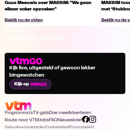
Guus Meeuwis over MAKSIM: "We gaan
MAKSIM toont
elkaar vaker opzoeken"
met ‘Stubbo
Bekijk nu de video
Bekijk nu de 
Ga naar Liefde voor Muziek
Kijk live, uitgesteld of gewoon lekker
bingewatchen
Kijk op
Programma's
TV-gids
Doe mee
Adverteren
Route naar VTM
Jobs
FAQ
Nieuwsbrief
Gebruiksvoorwaarden
Cookiebeleid
Privacybeleid