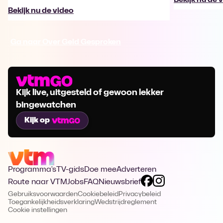
Bekijk nu de video
Ga naar Over Geld Gesproken
Kijk live, uitgesteld of gewoon lekker
bingewatchen
Kijk op
Programma's
TV-gids
Doe mee
Adverteren
Route naar VTM
Jobs
FAQ
Nieuwsbrief
Gebruiksvoorwaarden
Cookiebeleid
Privacybeleid
Toegankelijkheidsverklaring
Wedstrijdreglement
Cookie instellingen