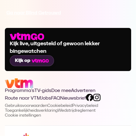
Ga naar Blind Getrouwd
Kijk live, uitgesteld of gewoon lekker
bingewatchen
Kijk op
Programma's
TV-gids
Doe mee
Adverteren
Route naar VTM
Jobs
FAQ
Nieuwsbrief
Gebruiksvoorwaarden
Cookiebeleid
Privacybeleid
Toegankelijkheidsverklaring
Wedstrijdreglement
Cookie instellingen