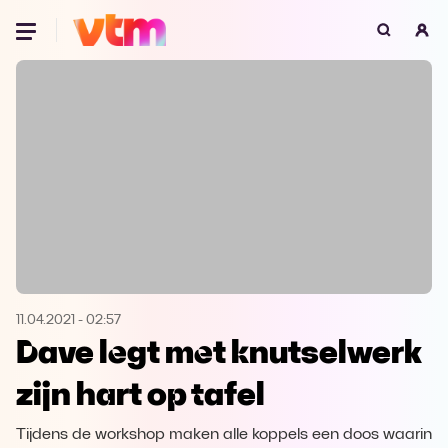
Oeps, browser niet ondersteund
Voor je onze programma's gaat ontdekken,
best je browser updaten of hieronder één
van de ondersteunde browsers
downloaden.
Google Chrome
Download
Firefox
Download
Safari
Download
11.04.2021
-
02:57
Dave legt met knutselwerk
Microsoft Edge
Download
zijn hart op tafel
Opera
Download
Tijdens de workshop maken alle koppels een doos waarin