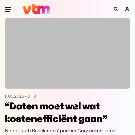
Oeps, browser niet ondersteund
Voor je onze programma's gaat ontdekken,
best je browser updaten of hieronder één
van de ondersteunde browsers
downloaden.
Google Chrome
Download
Firefox
Download
Safari
Download
11.05.2026
-
01:18
“Daten moet wel wat
Microsoft Edge
Download
kostenefficiënt gaan”
Opera
Download
Nadat Ruth Beeckmans’ partner Gary enkele jaren