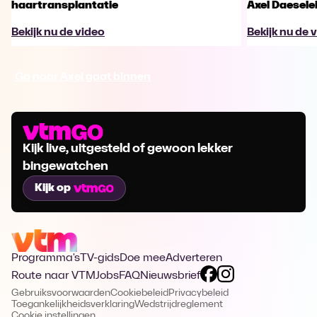
haartransplantatie
Axel Daesele
Bekijk nu de video
Bekijk nu de 
Ga naar Axel gaat binnen
Kijk live, uitgesteld of gewoon lekker
bingewatchen
Kijk op
Programma's
TV-gids
Doe mee
Adverteren
Route naar VTM
Jobs
FAQ
Nieuwsbrief
Gebruiksvoorwaarden
Cookiebeleid
Privacybeleid
Toegankelijkheidsverklaring
Wedstrijdreglement
Cookie instellingen