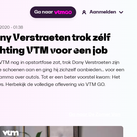
Ga naar
Aanmelden
.2020
-
01:38
ny Verstraeten trok zélf
chting VTM voor een job
VTM nog in opstartfase zat, trok Dany Verstraeten zijn
e schoenen aan en ging hij zichzelf aanbieden... voor een
amma over auto's. Tot er een beter voorstel kwam: Het
s. Herbekijk de volledige aflevering via VTM GO.
Ga naar De Zomer Van