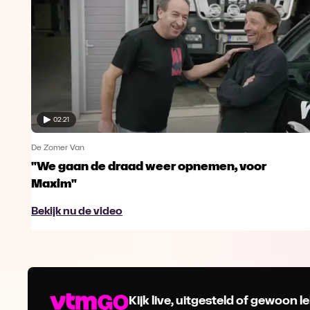
02:21
De Zomer Van
"We gaan de draad weer opnemen, voor
Maxim"
Bekijk nu de video
Kijk live, uitgesteld of gewoon