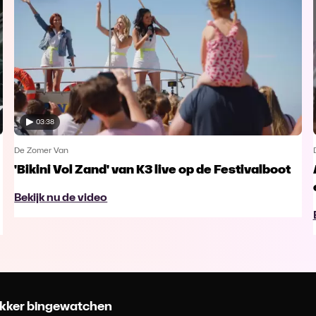
03:38
De Zomer Van
'Bikini Vol Zand' van K3 live op de Festivalboot
Bekijk nu de video
 lekker bingewatchen