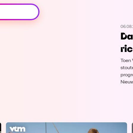
Oeps, browser niet ondersteund
06.08
Voor je onze programma's gaat ontdekken,
Da
best je browser updaten of hieronder één
van de ondersteunde browsers
ri
downloaden.
Toen 
Google Chrome
Download
stout
progr
Firefox
Download
Nieuw
Safari
Download
Microsoft Edge
Download
Opera
Download