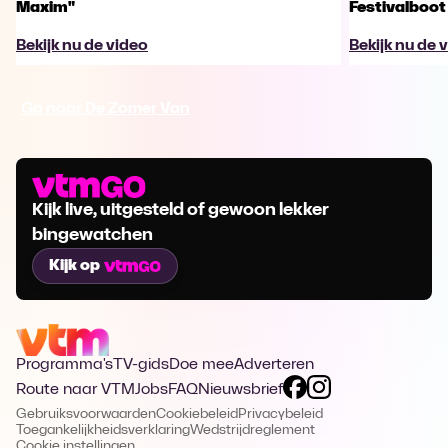
Maxim"
Festivalboot
Bekijk nu de video
Bekijk nu de 
Ga naar De Zomer Van
Kijk live, uitgesteld of gewoon lekker
bingewatchen
Kijk op
Programma's
TV-gids
Doe mee
Adverteren
Route naar VTM
Jobs
FAQ
Nieuwsbrief
Gebruiksvoorwaarden
Cookiebeleid
Privacybeleid
Toegankelijkheidsverklaring
Wedstrijdreglement
Cookie instellingen