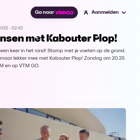
Ga naar
Aanmelden
2022
-
02:42
nsen met Kabouter Plop!
 een keer in het rond! Stamp met je voeten op de grond.
maar lekker mee met Kabouter Plop! Zondag om 20.35
TM en op VTM GO.
Ga naar Tien Om Te Zien