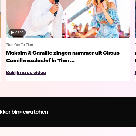
02:50
Tien Om Te Zien
Maksim & Camille zingen nummer uit Circus
Camille exclusief in Tien ...
Bekijk nu de video
 lekker bingewatchen