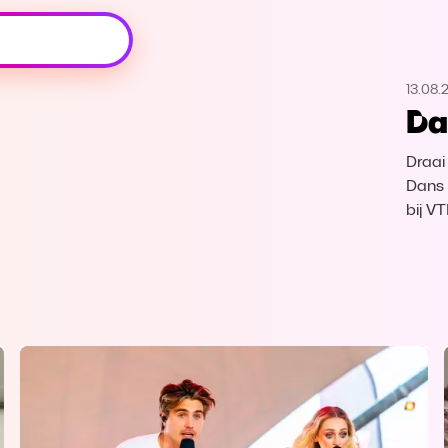
Oeps, browser niet ondersteund
13.08.
Voor je onze programma's gaat ontdekken,
Da
best je browser updaten of hieronder één
van de ondersteunde browsers
downloaden.
Draai
Dans 
Google Chrome
Download
bij V
Firefox
Download
Safari
Download
Microsoft Edge
Download
Opera
Download