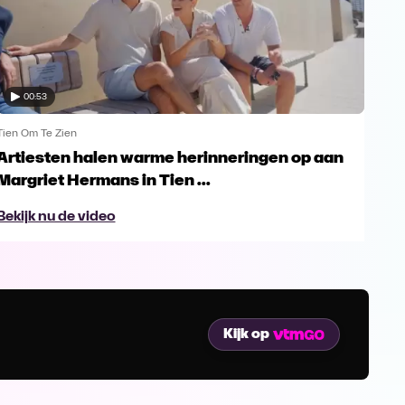
00:53
Tien Om Te Zien
Tien
Artiesten halen warme herinneringen op aan
Bel
Margriet Hermans in Tien ...
Zie
Bekijk nu de video
Bek
Kijk op