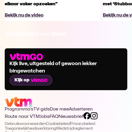
elkaar vaker opzoeken"
met ‘Stubbo
Bekijk nu de video
Bekijk nu de 
Ga naar Liefde voor Muziek
Kijk live, uitgesteld of gewoon lekker
bingewatchen
Kijk op
Programma's
TV-gids
Doe mee
Adverteren
Route naar VTM
Jobs
FAQ
Nieuwsbrief
Gebruiksvoorwaarden
Cookiebeleid
Privacybeleid
Toegankelijkheidsverklaring
Wedstrijdreglement