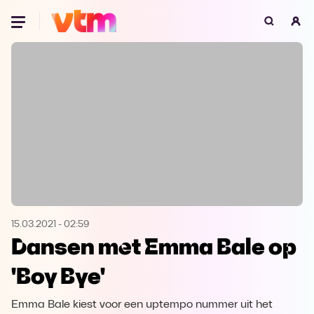
Oeps, browser niet ondersteund
Voor je onze programma's gaat ontdekken,
best je browser updaten of hieronder één
van de ondersteunde browsers
downloaden.
Google Chrome
Download
Firefox
Download
Safari
Download
15.03.2021
-
02:59
Dansen met Emma Bale op
Microsoft Edge
Download
'Boy Bye'
Opera
Download
Emma Bale kiest voor een uptempo nummer uit het