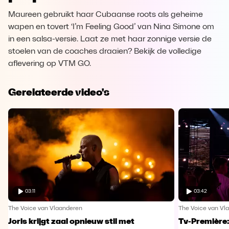
Maureen gebruikt haar Cubaanse roots als geheime
wapen en tovert ‘I’m Feeling Good’ van Nina Simone om
in een salsa-versie. Laat ze met haar zonnige versie de
stoelen van de coaches draaien? Bekijk de volledige
aflevering op VTM GO.
Gerelateerde video's
03:11
03:42
The Voice van Vlaanderen
The Voice van Vl
Joris krijgt zaal opnieuw stil met
Tv-Première: