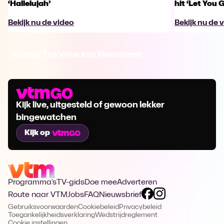
‘Hallelujah’
hit ‘Let You 
Bekijk nu de video
Bekijk nu de 
Ga naar The Voice van Vlaanderen
Kijk live, uitgesteld of gewoon lekker
bingewatchen
Kijk op
Programma's
TV-gids
Doe mee
Adverteren
Route naar VTM
Jobs
FAQ
Nieuwsbrief
Gebruiksvoorwaarden
Cookiebeleid
Privacybeleid
Toegankelijkheidsverklaring
Wedstrijdreglement
Cookie instellingen