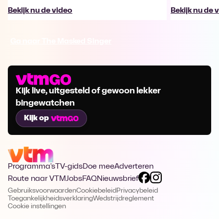
Bekijk nu de video
Bekijk nu de 
Ga naar The Masked Singer
Kijk live, uitgesteld of gewoon lekker
bingewatchen
Kijk op
Programma's
TV-gids
Doe mee
Adverteren
Route naar VTM
Jobs
FAQ
Nieuwsbrief
Gebruiksvoorwaarden
Cookiebeleid
Privacybeleid
Toegankelijkheidsverklaring
Wedstrijdreglement
Cookie instellingen