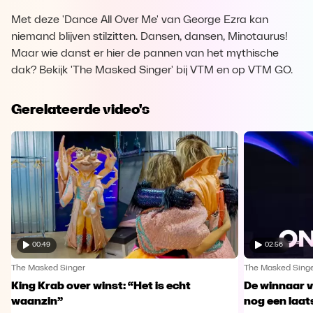
Met deze 'Dance All Over Me' van George Ezra kan
niemand blijven stilzitten. Dansen, dansen, Minotaurus!
Maar wie danst er hier de pannen van het mythische
dak? Bekijk 'The Masked Singer' bij VTM en op VTM GO.
Gerelateerde video's
00:49
02:56
The Masked Singer
The Masked Sing
King Krab over winst: “Het is echt
De winnaar 
waanzin”
nog een laa