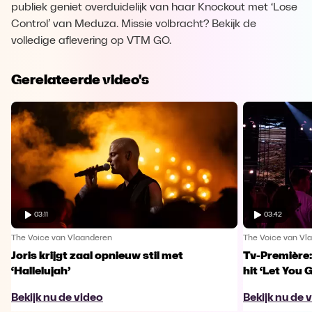
publiek geniet overduidelijk van haar Knockout met ‘Lose
Control’ van Meduza. Missie volbracht? Bekijk de
volledige aflevering op VTM GO.
Gerelateerde video's
03:11
03:42
The Voice van Vlaanderen
The Voice van Vl
Joris krijgt zaal opnieuw stil met
Tv-Première:
‘Hallelujah’
hit ‘Let You 
Bekijk nu de video
Bekijk nu de 