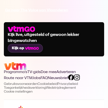
Ga naar The Voice van Vlaanderen
Kijk live, uitgesteld of gewoon lekker
bingewatchen
Kijk op
Programma's
TV-gids
Doe mee
Adverteren
Route naar VTM
Jobs
FAQ
Nieuwsbrief
Gebruiksvoorwaarden
Cookiebeleid
Privacybeleid
Toegankelijkheidsverklaring
Wedstrijdreglement
Cookie instellingen