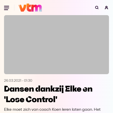
Oeps, browser niet ondersteund
Voor je onze programma's gaat ontdekken,
best je browser updaten of hieronder één
van de ondersteunde browsers
downloaden.
Google Chrome
Download
Firefox
Download
Safari
Download
26.03.2021
-
01:30
Dansen dankzij Elke en
Microsoft Edge
Download
'Lose Control'
Opera
Download
Elke moet zich van coach Koen leren laten gaan. Het