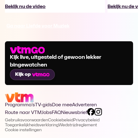
Bekijk nu de video
Bekijk nu de 
Ga naar Liefde voor Muziek
Kijk live, uitgesteld of gewoon lekker
bingewatchen
Kijk op
Programma's
TV-gids
Doe mee
Adverteren
Route naar VTM
Jobs
FAQ
Nieuwsbrief
Gebruiksvoorwaarden
Cookiebeleid
Privacybeleid
Toegankelijkheidsverklaring
Wedstrijdreglement
Cookie instellingen