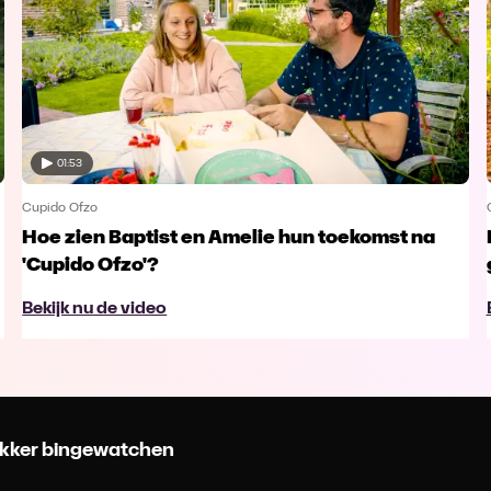
01:53
Cupido Ofzo
Hoe zien Baptist en Amelie hun toekomst na
'Cupido Ofzo'?
Bekijk nu de video
 lekker bingewatchen