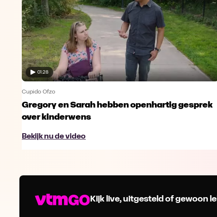
01:28
Cupido Ofzo
Gregory en Sarah hebben openhartig gesprek
over kinderwens
Bekijk nu de video
Kijk live, uitgesteld of gewoon