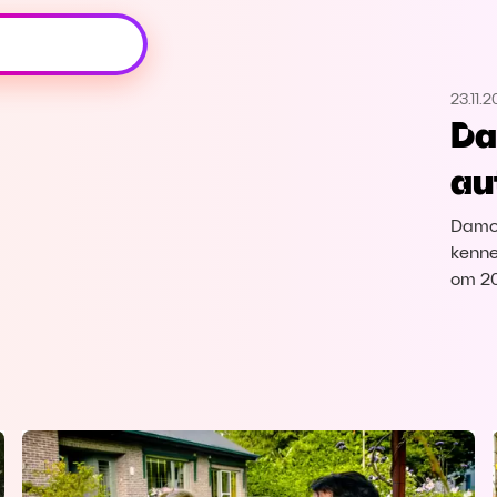
Oeps, browser niet ondersteund
23.11.
Voor je onze programma's gaat ontdekken,
Da
best je browser updaten of hieronder één
van de ondersteunde browsers
au
downloaden.
Damon
Google Chrome
Download
kenne
om 20
Firefox
Download
Safari
Download
Microsoft Edge
Download
Opera
Download