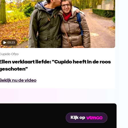
03:23
Cupido Ofzo
Cupi
Ellen verklaart liefde: "Cupido heeft in de roos
Gre
geschoten"
te
Bekijk nu de video
Bek
Kijk op