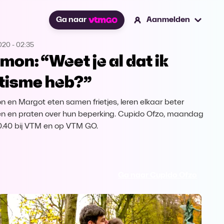
Ga naar
Aanmelden
2020
-
02:35
mon: “Weet je al dat ik
tisme heb?”
 en Margot eten samen frietjes, leren elkaar beter
n en praten over hun beperking. Cupido Ofzo, maandag
.40 bij VTM en op VTM GO.
Ga naar Cupido Ofzo