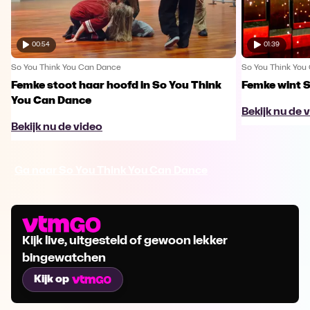
00:54
01:39
So You Think You Can Dance
So You Think You
Femke stoot haar hoofd in So You Think
Femke wint 
You Can Dance
Bekijk nu de 
Bekijk nu de video
Ga naar So You Think You Can Dance
Kijk live, uitgesteld of gewoon lekker
bingewatchen
Kijk op